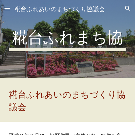
糀台ふれあいのまちづくり協議会
Skip to main content
Skip to navigation
糀台ふれまち協
糀台ふれあいのまちづくり協
議会